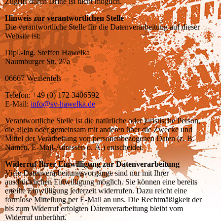
Zugriff durch Dritte ist nicht möglich.
Hinweis zur verantwortlichen Stelle
Die verantwortliche Stelle für die Datenverarbeitung auf dieser
Website ist:
Dipl.-Ing. Steffen Hawelka
Naumburger Str. 27a
06667 Weißenfels
Telefon: +49 (0) 172 3406592
E-Mail:
info@sv-hawelka.de
Verantwortliche Stelle ist die natürliche oder juristische Person,
die allein oder gemeinsam mit anderen über die Zwecke und
Mittel der Verarbeitung von personenbezogenen Daten (z. B.
Namen, E-Mail-Adressen o. Ä.) entscheidet.
Widerruf Ihrer Einwilligung zur Datenverarbeitung
Viele Datenverarbeitungsvorgänge sind nur mit Ihrer
ausdrücklichen Einwilligung möglich. Sie können eine bereits
erteilte Einwilligung jederzeit widerrufen. Dazu reicht eine
formlose Mitteilung per E-Mail an uns. Die Rechtmäßigkeit der
bis zum Widerruf erfolgten Datenverarbeitung bleibt vom
Widerruf unberührt.