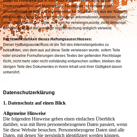
sowie für Fremdeinträge in vom Autor eingerichteten Gästebüchern,
Disskussionsforen und Mailinglisten. Für illegale, fehlerhafte oder
unvollständige Inhalte und insbesondere für Schäden, die aus der Nutzung
oder Nichtnutzung solcherart dargebotener Informationen entstehen, haftet
allein der Anbieter der Seite, aus welche verwiesen wurde, nicht derjenige,
der über links auf die jeweilige Veröffentlichung lediglich verweist.
Rechtswirksamkeit dieses Haftungsausschlusses:
Dieser Haftungsausschluss ist als Teil des Internetangebotes zu
betrachten, von dem aus auf diese Seite verwiesen wurde. sofern Teile
oder einzelne Formulierungen dieses Textes der geltenden Rechtslage
nicht, nicht mehr oder nicht vollständig entsprechen sollten, bleiben die
übrigen Teile des Dokumentes in ihrem Inhalt und ihrer Gültigkeit davon
unberührt.
Datenschutzerklärung
1. Datenschutz auf einen Blick
Allgemeine Hinweise
Die folgenden Hinweise geben einen einfachen Überblick
darüber, was mit Ihren personenbezogenen Daten passiert, wenn
Sie diese Website besuchen. Personenbezogene Daten sind alle
Daten, mit denen Sie persönlich identifiziert werden können.