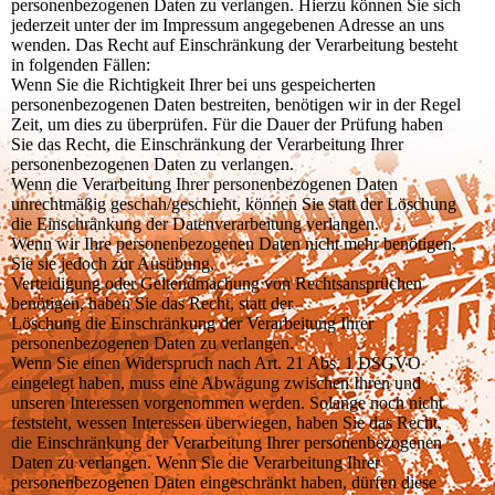
personenbezogenen Daten zu verlangen. Hierzu können Sie sich
jederzeit unter der im Impressum angegebenen Adresse an uns
wenden. Das Recht auf Einschränkung der Verarbeitung besteht
in folgenden Fällen:
Wenn Sie die Richtigkeit Ihrer bei uns gespeicherten
personenbezogenen Daten bestreiten, benötigen wir in der Regel
Zeit, um dies zu überprüfen. Für die Dauer der Prüfung haben
Sie das Recht, die Einschränkung der Verarbeitung Ihrer
personenbezogenen Daten zu verlangen.
Wenn die Verarbeitung Ihrer personenbezogenen Daten
unrechtmäßig geschah/geschieht, können Sie statt der Löschung
die Einschränkung der Datenverarbeitung verlangen.
Wenn wir Ihre personenbezogenen Daten nicht mehr benötigen,
Sie sie jedoch zur Ausübung,
Verteidigung oder Geltendmachung von Rechtsansprüchen
benötigen, haben Sie das Recht, statt der
Löschung die Einschränkung der Verarbeitung Ihrer
personenbezogenen Daten zu verlangen.
Wenn Sie einen Widerspruch nach Art. 21 Abs. 1 DSGVO
eingelegt haben, muss eine Abwägung zwischen Ihren und
unseren Interessen vorgenommen werden. Solange noch nicht
feststeht, wessen Interessen überwiegen, haben Sie das Recht,
die Einschränkung der Verarbeitung Ihrer personenbezogenen
Daten zu verlangen. Wenn Sie die Verarbeitung Ihrer
personenbezogenen Daten eingeschränkt haben, dürfen diese