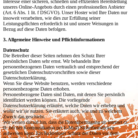
Interesse einer sicheren, schnellen und effizienten Bereitstellung
unseres Online-Angebots durch einen professionellen Anbieter
(Art. 6 Abs. 1 lit. f DSGVO). Unser Hoster wird Ihre Daten nur
insoweit verarbeiten, wie dies zur Erfüllung seiner
Leistungspflichten erforderlich ist und unsere Weisungen in
Bezug auf diese Daten befolgen.
3. Allgemeine Hinweise und Pflichtinformationen
Datenschutz
Die Betreiber dieser Seiten nehmen den Schutz Ihrer
persönlichen Daten sehr ernst. Wir behandeln Ihre
personenbezogenen Daten vertraulich und entsprechend der
gesetzlichen Datenschutzvorschriften sowie dieser
Datenschutzerklärung.
Wenn Sie diese Website benutzen, werden verschiedene
personenbezogene Daten erhoben.
Personenbezogene Daten sind Daten, mit denen Sie persönlich
identifiziert werden können. Die vorliegende
Datenschutzerklärung erläutert, welche Daten wir erheben und
wofür wir sie nutzen. Sie erläutert auch, wie und zu welchem
Zweck das geschieht.
Wir weisen darauf hin, dass die Datenübertragung im Internet (z.
B. bei der Kommunikation per E-Mail) Sicherheitslücken
aufweisen kann. Ein lückenloser Schutz der Daten vor dem