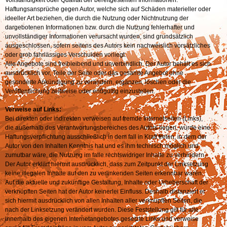
Haftungsansprüche gegen Autor, welche sich auf Schäden materieller oder
ideeller Art beziehen, die durch die Nutzung oder Nichtnutzung der
dargebotenen Informationen bzw. durch die Nutzung fehlerhafter und
unvollständiger Informationen verursacht wurden, sind grundsätzlich
ausgeschlossen, sofern seitens des Autors kein nachweislich vorsätzliches
oder grob fahrlässiges Verschulden vorliegt.
Alle Angebote sind freibleibend und unverbindlich. Der Autor behält es sich
ausdrücklich vor, Teile der Seite oder das gesamte Angebot ohne
gesonderte Ankündigung zu verändern, ergänzen, löschen oder die
Veröffentlichung zeitweise oder endgültig einzustellen.
Verweise auf Links:
Bei direkten oder indirekten verweisen auf fremde Internetseiten (Links),
die außerhalb des Verantwortungsbereiches des Autors liegen, würde eine
Haftungsverpflichtung ausschließlich in dem fall in Kraft treten, in dem der
Autor von den Inhalten Kenntnis hat und es ihm technisch möglich und
zumutbar wäre, die Nutzung im falle rechtswidriger Inhalte zu verhindern.
Der Autor erklärt hiermit ausdrücklich, dass zum Zeitpunkt der Linksetzung
keine illegalen Inhalte auf den zu verlinkenden Seiten erkennbar waren.
Auf die aktuelle und zukünftige Gestaltung, Inhalte oder Urheberschaft der
verknüpften Seiten hat der Autor keinerlei Einfluss. Deshalb distanziert er
sich hiermit ausdrücklich von allen Inhalten aller verknüpften Seiten, die
nach der Linksetzung verändert wurden. Diese Feststellung gilt für alle
innerhalb des eigenen Internetangebotes gesetzte Links und verweise