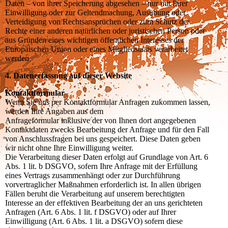
Daten – von ihrer Speicherung abgesehen – nur mit Ihrer
Einwilligung oder zur Geltendmachung, Ausübung oder
Verteidigung von Rechtsansprüchen oder zum Schutz der
Rechte einer anderen natürlichen oder juristischen Person oder
aus Gründen eines wichtigen öffentlichen Interesses der
Europäischen Union oder eines Mitgliedstaats verarbeitet
werden.
4. Datenerfassung auf dieser Website
Kontaktformular
Wenn Sie uns per Kontaktformular Anfragen zukommen lassen,
werden Ihre Angaben aus dem
Anfrageformular inklusive der von Ihnen dort angegebenen
Kontaktdaten zwecks Bearbeitung der Anfrage und für den Fall
von Anschlussfragen bei uns gespeichert. Diese Daten geben
wir nicht ohne Ihre Einwilligung weiter.
Die Verarbeitung dieser Daten erfolgt auf Grundlage von Art. 6
Abs. 1 lit. b DSGVO, sofern Ihre Anfrage mit der Erfüllung
eines Vertrags zusammenhängt oder zur Durchführung
vorvertraglicher Maßnahmen erforderlich ist. In allen übrigen
Fällen beruht die Verarbeitung auf unserem berechtigten
Interesse an der effektiven Bearbeitung der an uns gerichteten
Anfragen (Art. 6 Abs. 1 lit. f DSGVO) oder auf Ihrer
Einwilligung (Art. 6 Abs. 1 lit. a DSGVO) sofern diese